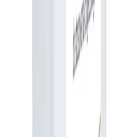
20L
290,82 zł
brak w magazynie
Ilość:
1
-
+
Dodaj do koszyka
Kup na raty
Alior Bank
Szybka dostawa