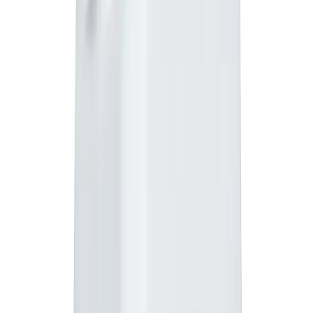
Działa poprzez skracanie i usztywnianie źdźbeł, co zwiększa
odporność roślin na wyleganie i sprzyja uzyskaniu wyższych
plonów.
Stabilan 750 SL - Karta charakterystyki
Stabilan 750
SL - Etykieta
Wybierz
opakowanie
: