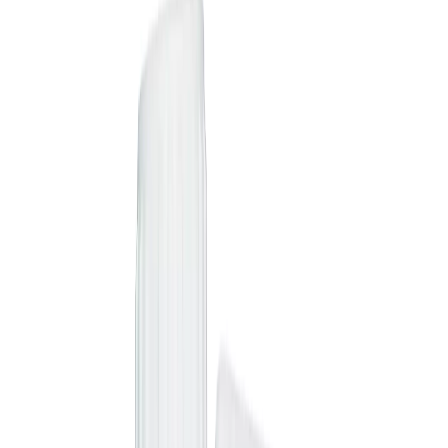
Inhibitory
Promocje
Sobianek
Węgiel groszek
Węgiel groszek wysokokaloryczny
Orzech i Kostka
Pellet
Pompy ciepła
Materiał siewny
Rzepak ozimy
Zboża
Nawozy
Nawozy azotowe
Nawozy dolistne
Nawozy wapniowe i sól potasowa
Nawozy wieloskładnikowe
Środki ochrony
Środki chwastobójcze
Środki grzybobójcze
Środki owadobójcze
Regulatory wzrostu
Zaprawa nasienna
Adiuwanty
Produkty bio
Inhibitory
Promocje