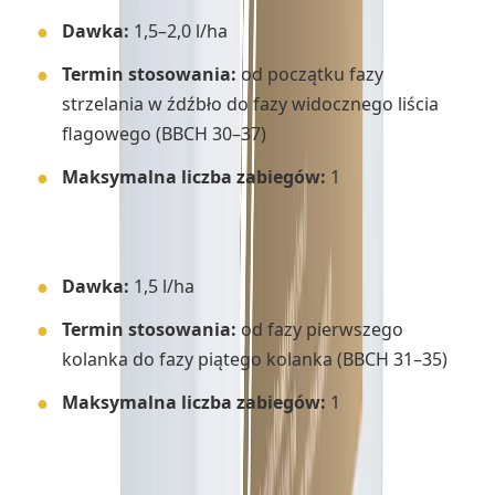
Dawka:
1,5–2,0 l/ha
Termin stosowania:
od początku fazy
strzelania w źdźbło do fazy widocznego liścia
flagowego (BBCH 30–37)
Maksymalna liczba zabiegów:
1
✔
Owies
Dawka:
1,5 l/ha
Termin stosowania:
od fazy pierwszego
kolanka do fazy piątego kolanka (BBCH 31–35)
Maksymalna liczba zabiegów:
1
✔
Rzepak ozimy