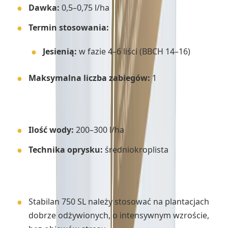
Dawka:
0,5–0,75 l/ha
Termin stosowania:
Jesienią:
w fazie 4–6 liści (BBCH 14–16)
Maksymalna liczba zabiegów:
1
Zalecenia techniczne:
Ilość wody:
200–300 l/ha
Technika oprysku:
średniokroplista
Uwagi:
Stabilan 750 SL należy stosować na plantacjach
dobrze odżywionych, o intensywnym wzroście,