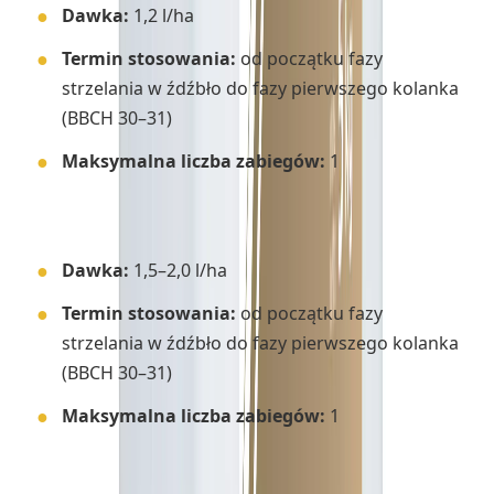
Dawka:
1,2 l/ha
Termin stosowania:
od początku fazy
strzelania w źdźbło do fazy pierwszego kolanka
(BBCH 30–31)
Maksymalna liczba zabiegów:
1
✔
Pszenżyto ozime
Dawka:
1,5–2,0 l/ha
Termin stosowania:
od początku fazy
strzelania w źdźbło do fazy pierwszego kolanka
(BBCH 30–31)
Maksymalna liczba zabiegów:
1
✔
Żyto