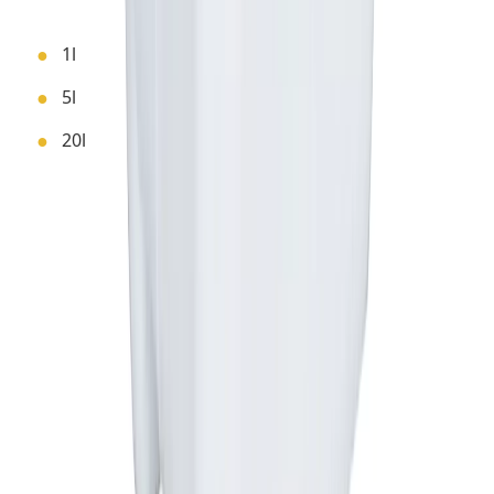
Dostępne opakowania:
1l
5l
20l
UWAGA!
Środki ochrony roślin należy
stosować z zachowaniem
bezpieczeństwa. Przed każdym użyciem
przeczytaj informacje zamieszczone w
etykiecie i informacje dotyczące
produktu. Należy unikać znoszenia
cieczy użytkowej na sąsiednie uprawy.
Przedsiębiorca posiada wpis do rejestru
przedsiębiorców wykonujących działalność w
zakresie wprowadzania do obrotu lub