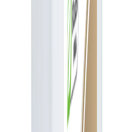
Rzepak, Zboża
Producent
NUFARM