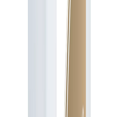
Uprawy
owies, pszenica jara, pszenica ozima, pszenżyto ozime, żyto
ozime
Opis produktu
Stabilan 750 SL to systemiczny regulator wzrostu
roślin w formie koncentratu rozpuszczalnego w
wodzie, zawierający 750 g/l chlorku
chloromekwatu. Preparat przeznaczony jest do
stosowania w uprawach pszenicy ozimej, pszenicy
jarej, pszenżyta ozimego, żyta, owsa oraz rzepaku
ozimego w celu zapobiegania wyleganiu roślin oraz
zmiany pokroju rośliny. Działa poprzez skracanie i
usztywnianie źdźbeł, co zwiększa odporność roślin
na wyleganie i sprzyja uzyskaniu wyższych plonów.