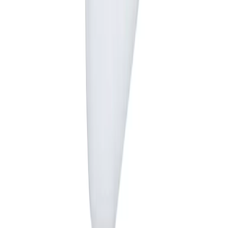
O firmie
O nas
Obszar działania
Sprzedaż węgla
Materiały budowlane
Zaopatrzenie rolnictwa
Informacje
Regulamin
Polityka Prywatności
Dostawa i płatność
Deklaracja dostępności
Kontakt
Akcyza
Baza RSM
Węgiel z Kazachstanu
Kontakt
+48 509 709 709