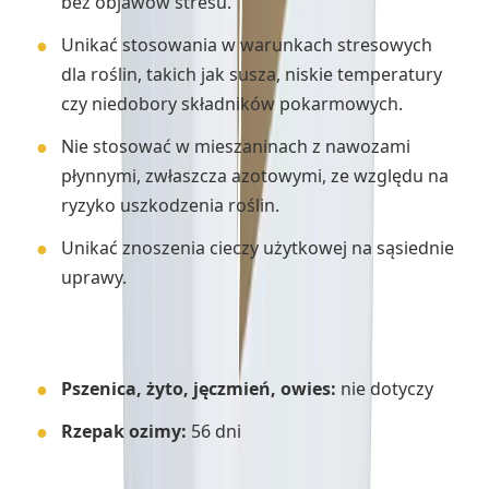
bez objawów stresu.
Unikać stosowania w warunkach stresowych
dla roślin, takich jak susza, niskie temperatury
czy niedobory składników pokarmowych.
Nie stosować w mieszaninach z nawozami
płynnymi, zwłaszcza azotowymi, ze względu na
ryzyko uszkodzenia roślin.
Unikać znoszenia cieczy użytkowej na sąsiednie
uprawy.
Okres karencji:
Pszenica, żyto, jęczmień, owies:
nie dotyczy
Rzepak ozimy:
56 dni