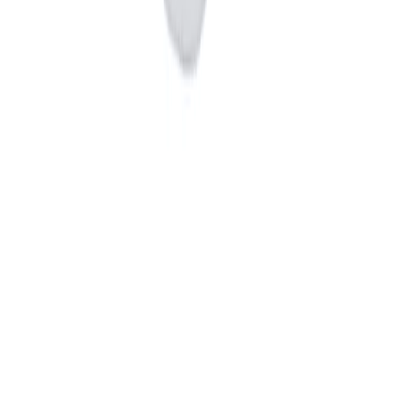
Poniedziałek–Piątek: 08:00–16:00
e-sklep@sobianek.pl
ul. Polna 70
21-200 Parczew
Newsletter
Bądź na bieżąco z ofertami i aktualnościami Sobianek.
Zapisz się
Węgiel
Agro
Zapisanie się do newsletter jest równoznaczne z wyrażeniem zgody
na otrzymywanie drogą elektroniczną na wskazany przeze mnie
adres e-mail informacji handlowej w rozumieniu art. 10 ust. 1
ustawy z dnia 18 lipca 2002 roku o świadczeniu usług drogą
elektroniczną od Sobianek sp. z o.o.
© 2026 Sobianek Sp. z o.o. Wszelkie prawa zastrzeżone.
v
0.1.70
DevBack.it from ❤️