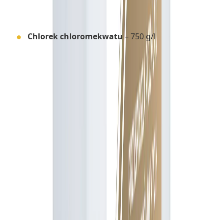
Substancja czynna
Chlorek chloromekwatu
– 750 g/l
Mechanizm działania
Stabilan 750 SL jest absorbowany przez liście i
działa na rozwijające się pędy, skracając i
pogrubiając międzywęźla. To zmniejsza ryzyko
złamania łodygi i wylegania, poprawia jednolitość
rozwoju upraw oraz redukuje podatność na
choroby podstawy źdźbła. W intensywnej uprawie
zbóż umożliwia optymalne wykorzystanie nawozów
azotowych. Preparat może również stymulować
rozwój systemu korzeniowego i zwiększać liczbę
płodnych pędów bocznych, co może prowadzić do
wyższych plonów. Reakcja na Stabilan 750 SL może