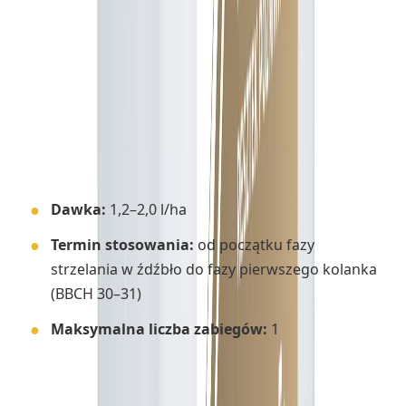
różnić się w zależności od odmiany, ale typowe jest
skrócenie wysokości roślin o około 20%.
Zalecenia stosowania
Uprawy i dawki:
✔
Pszenica ozima
Dawka:
1,2–2,0 l/ha
Termin stosowania:
od początku fazy
strzelania w źdźbło do fazy pierwszego kolanka
(BBCH 30–31)
Maksymalna liczba zabiegów:
1
✔
Pszenica jara