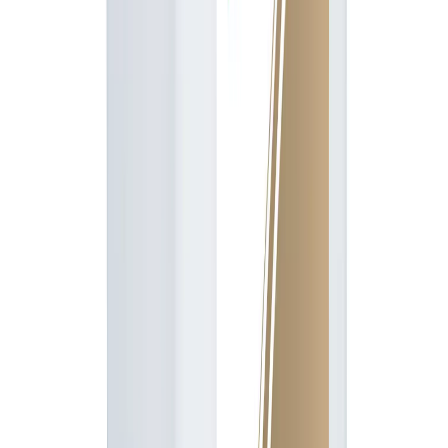
Substancja aktywna
chlorek chloromekwatu