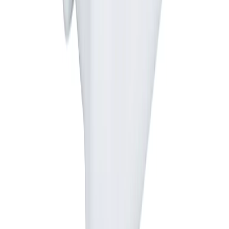
konfekcjonowania środków ochrony roślin –
numer 06/13/11830.
Opinie klientów
0.0
/ 5
Na podstawie
0
opinii
Loading...
Profesjonalne rozwiązania dla rolnictwa. Produkty najwyższej
jakości, konkurencyjne ceny i fachowe doradztwo.