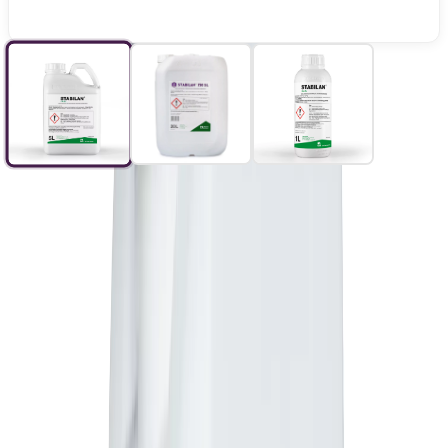
Stabilan 750 SL
Brak opinii
25,00 zł
Najniższa cena w ciągu ostatnich 30 dni:
20,17 zł
Stabilan 750 SL to systemiczny regulator wzrostu roślin w formie
koncentratu rozpuszczalnego w wodzie, zawierający 750 g/l chlorku
chloromekwatu.
Preparat przeznaczony jest do stosowania w
uprawach pszenicy ozimej, pszenicy jarej, żyta, jęczmienia jarego,
owsa oraz rzepaku ozimego w celu zapobiegania wyleganiu roślin.