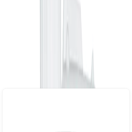
O nas
O firmie
Krajowy System e-Faktur (KSeF)
Dokumenty do
pobrania
Aktualności
Materiały budowlane
Dla rolnictwa
BLU ONE nawóz na bazie RSM 32%N
Skup cen rzepaku, zbóż i
kukurydzy
Doradztwo agrotechniczne
Baza RSM
Węgiel
Węgiel workowany
Węgiel luz
Węgiel hurt
Usługi konfekcjonowania
węgla
Porady / blog
Kontakt
Blog ekspercki
Sklep
/
ŚRODKI OCHRONY ROŚLIN
/
Regulatory wzrostu roślin