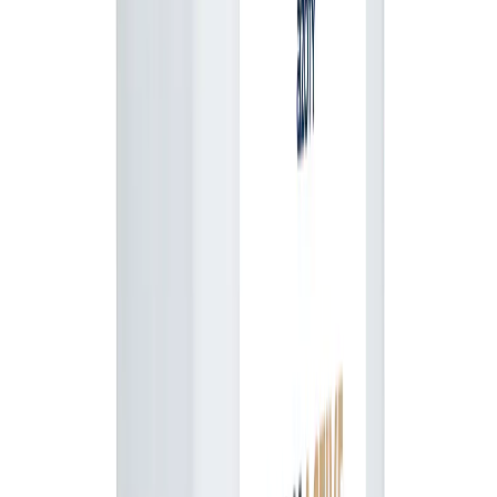
5L
81,24 zł
brak w magazynie